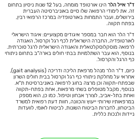
ד"ר אייל הלר
הינו אורטופד מומחה, בעל 12 שנות ניסיון בתחום
זה. את לימודי הרפואה שלו סיים באוניברסיטה העברית
בירושלים, ועבר התמחות באורטופדיה במרכז הרפואי רבין,
בפתח תקווה.
ד"ר הלר הוא חבר במספר איגודים מקצועיים: איגוד הישראלי
לאורטופדיה, החברה הישראלית לכף רגל וקרסול, האגודה
לרפואה מוסקלוסקלטאלית והאגודה הישראלית לרגל סוכרתית.
בנוסף, הוא עבר השתלמויות בבתי חולים בארה"ב בתחום ניתוחי
כף הרגל והקרסול.
כיום, ד"ר הלר מנהל מרפאת הליכה ודריכה (gait analysis),
אחראי על מחלקת ניתוחי כף רגל וקרסול בבית חולים השרון
שבפתח-תקווה וכן מרצה בחוג לרפואה באוניברסיטת ת"א.
בנוסף, מקבל מטופלים בשתי מרפאות, אחת בפתח-תקווה
ואחת בתל-אביב, לצורך אבחון וטיפול. כמו כן, הוא מספק
במרפאותיו שירותי ייעוץ והכוונה, חוות דעת רפואית למשרד
הביטחון, לחברות הביטוח השונות, לביטוח לאומי, לוועדות
ניידות ולנכות כללית.