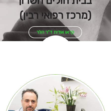
בבית חולים השרון
(מרכז רפואי רבין)
קראו אודות ד"ר הלר